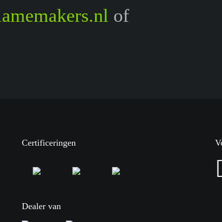
lamemakers.nl
of
Certificeringen
V
Dealer van